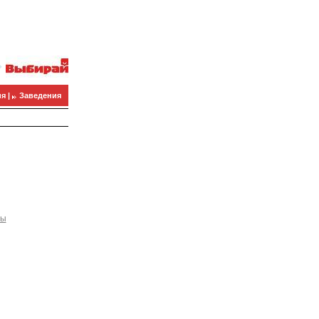
я |
Заведения
ны