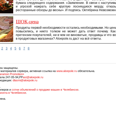
бумага следующего содержания. «Заявление. В связи с наступи
и угрозой нажрать себе круглую лоснящуюся морду, отказ
ресторанные обзоры до весны». И подпись: Октябрина Невозможн
ШОК-цена
Продукты первой необходимости остались необходимыми. Но це
повысились, и никто толком не может дать ответ почему. Как
претензии покупателей, ни в чем не виноватые, продавцы и что в
в продуктовых магазинах? Aloepole.ru даст на всё ответы.
2
3
4
5
6
7
8
ава защищены.
 материалов сервера, активная ссылка на
www.aloepole.ru
обязательна.
aramon Promotion»
ела 247-05-94,PP
ast@aloepole.ru
редакции:
dlasmi@aloepole.ru
.
илеров и
сотни объявлений о продаже машин в Челябинске
.
емонта в Челябинске
.
евна.