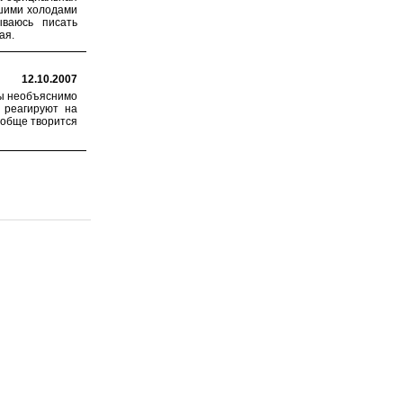
вшими холодами
ываюсь писать
ая.
12.10.2007
ны необъяснимо
 реагируют на
ообще творится