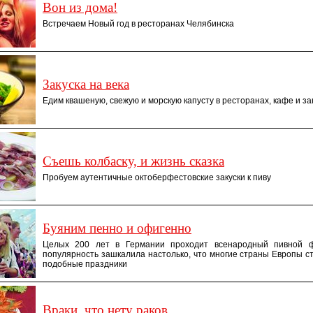
Вон из дома!
Встречаем Новый год в ресторанах Челябинска
Закуска на века
Едим квашеную, свежую и морскую капусту в ресторанах, кафе и з
Съешь колбаску, и жизнь сказка
Пробуем аутентичные октоберфестовские закуски к пиву
Буяним пенно и офигенно
Целых 200 лет в Германии проходит всенародный пивной ф
популярность зашкалила настолько, что многие страны Европы с
подобные праздники
Враки, что нету раков