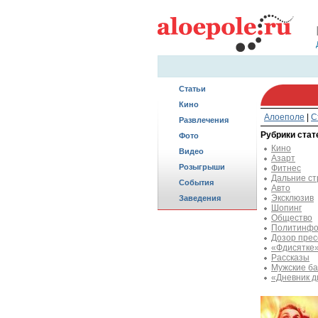
Статьи
Кино
Алоеполе
|
С
Развлечения
Рубрики стат
Фото
Кино
Видео
Азарт
Розыгрыши
Фитнес
Дальние с
События
Авто
Эксклюзив
Заведения
Шопинг
Общество
Политинфо
Дозор пре
«Фдисятке
Рассказы
Мужские ба
«Дневник д