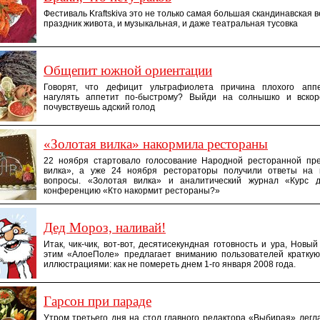
Фестиваль Kraftskiva это не только самая большая скандинавская в
праздник живота, и музыкальная, и даже театральная тусовка
Общепит южной ориентации
Говорят, что дефицит ультрафиолета причина плохого апп
нагулять аппетит по-быстрому? Выйди на солнышко и вско
почувствуешь адский голод
«Золотая вилка» накормила рестораны
22 ноября стартовало голосование Народной ресторанной пр
вилка», а уже 24 ноября рестораторы получили ответы на
вопросы. «Золотая вилка» и аналитический журнал «Курс 
конференцию «Кто накормит рестораны?»
Дед Мороз, наливай!
Итак, чик-чик, вот-вот, десятисекундная готовность и ура, Новый
этим «АлоеПоле» предлагает вниманию пользователей краткую
иллюстрациями: как не помереть днем 1-го января 2008 года.
Гарсон при параде
Утром третьего дня на стол главного редактора «Выбирая» лег