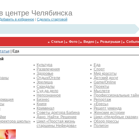
в центре Челябинска
Добавить в избранное
|
Сделать стартовой
Статьи |
Фото |
Видео |
Розыгрыши |
Событи
татьи
|
Еда
ей
Культура
Еда
Развлечения
Спорт
Здоровье
Мир красоты
траны
Отдых/Отели
Детский досуг
Зрелища
Game/Online
Скандалы
Проекты
Суд да дело
Мыслете
Непознанное
Профессиональные тай
рмация
Бизнес
Репортаж
ссы
Книги
«Ересь»
»
Криминал
Рецепт уикенда
Советы доктора Бабина
Женские истории
йки
Дано. Найти. Решение
Цикл «Недобрые сказки»
иректора школы»
Цикл «Простая жизнь
Обзор прессы
старшины Нефедова»
Полигон