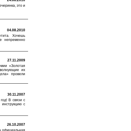
24.08.2010
ечеринка, это и
04.08.2010
етита. Хочешь
ре непременно
27.11.2009
емии «Золотая
 волнующие их
дела» провели
30.11.2007
 год! В связи с
 инструкцию с
26.10.2007
ла официальная