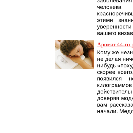
заболевани
человека 
красноречи
этими знан
уверенности
вашего визав
Аромат 44-го 
Кому же незн
не делая нич
нибудь «поху
скорее всего
появился 
килограммов
действитель
доверяя мод
вам рассказа
начали. Медл