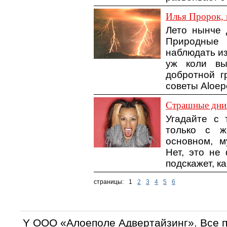
Илья Пророк, н
Лето нынче 
Природные 
наблюдать и
уж коли вы
добротной г
советы Aloepo
Страшные дни 
Угадайте с 
только с 
основном, м
Нет, это не 
подскажет, к
страницы:
1
2
3
4
5
6
Y OOO «Алоеполе Адвертайзинг». Все 