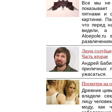
Все мы не 
показывает
пятнами и с
картинке. Па
что перед н
видели, а 
Aloepole.ru
развлечениях
Люди голубые,
Часть вторая
Андрей Баби
приличных л
ужасаться.
Посмотри на с
Древние циви
владели сек
лицу человек
моду, как ч