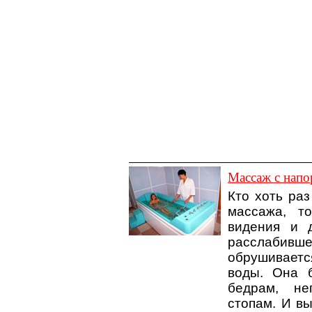
Массаж с нап
Кто хоть ра
массажа, т
видения и 
расслабив
обрушивает
воды. Она 
бедрам, не
стопам. И вы