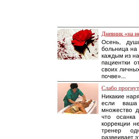
Дневник «на н
Осень, душа
больница на 
каждым из на
пациентки о
своих личны
почве»...
Слабо прогнут
Никакие наря
если ваша
множество д
что осанка
коррекции не
тренер од
развеивает э