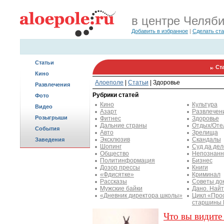
в центре Челяб
Добавить в избранное
|
Сделать ст
Статьи
Ст
Кино
Алоеполе
|
Статьи
|
Здоровье
Развлечения
Рубрики статей
Фото
Кино
Культура
Видео
Азарт
Развлечен
Розыгрыши
Фитнес
Здоровье
Дальние страны
Отдых/Оте
События
Авто
Зрелища
Эксклюзив
Скандалы
Заведения
Шопинг
Суд да дел
Общество
Непознанн
Политинформация
Бизнес
Дозор прессы
Книги
«Фдисятке»
Криминал
Рассказы
Советы до
Мужские байки
Дано. Най
«Дневник директора школы»
Цикл «Про
старшины
Что вы видите 